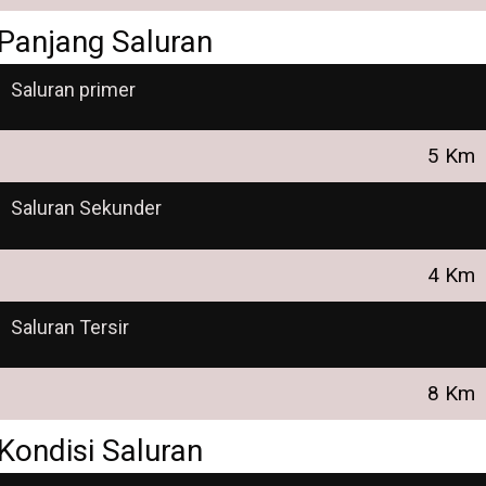
Panjang Saluran
Saluran primer
5 Km
Saluran Sekunder
4 Km
Saluran Tersir
8 Km
Kondisi Saluran