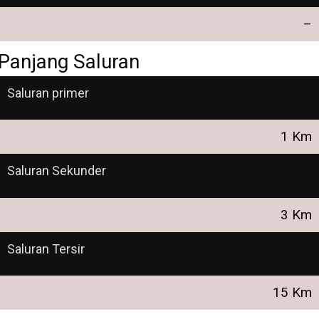
–
Panjang Saluran
Saluran primer
1 Km
Saluran Sekunder
3 Km
Saluran Tersir
15 Km