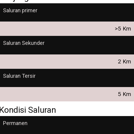
Saluran primer
>5 Km
Saluran Sekunder
2 Km
Saluran Tersir
5 Km
Kondisi Saluran
Permanen