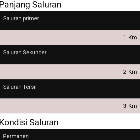
Panjang Saluran
Saluran primer
1 Km
Saluran Sekunder
2 Km
Saluran Tersir
3 Km
Kondisi Saluran
Permanen