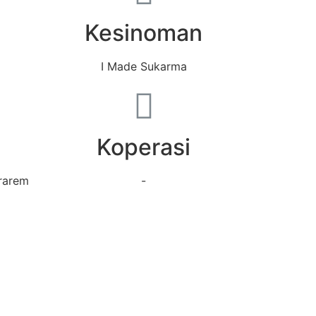
a
Kesinoman
g
I Made Sukarma
Koperasi
rarem
-