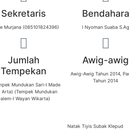
Sekretaris
Bendahar
de Murjana (085101824396)
I Nyoman Suaba S.A
Jumlah
Awig-awig
Tempekan
Awig-Awig Tahun 2014, Pa
Tahun 2014
mpek Mundukan Sari-I Made
p Arta) (Tempek Mundukan
alem-I Wayan Wikarta)
Natak Tiyis Subak Klepud