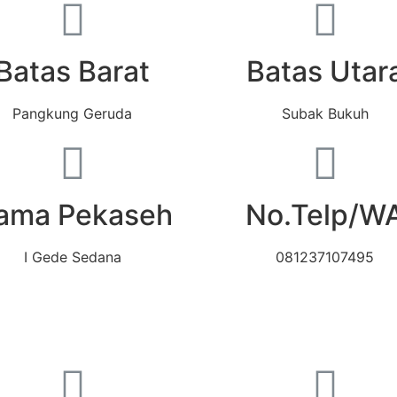
Batas Barat
Batas Utar
Pangkung Geruda
Subak Bukuh
ama Pekaseh
No.Telp/W
I Gede Sedana
081237107495