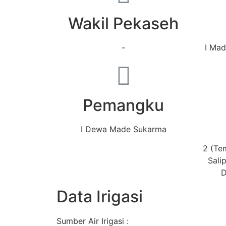
Wakil Pekaseh
-
I Ma
Pemangku
I Dewa Made Sukarma
2 (Te
Sali
D
Data Irigasi
Sumber Air Irigasi :