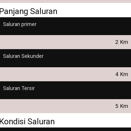
Panjang Saluran
Saluran primer
2 Km
Saluran Sekunder
4 Km
Saluran Tersir
5 Km
Kondisi Saluran